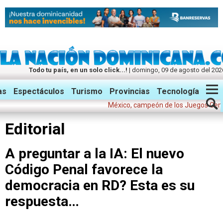
Todo tu país, en un solo click...!
| domingo, 09 de agosto del 202
Twitter
Facebook
Instagram
as
Espectáculos
Turismo
Provincias
Tecnología
México, campeón de los Juegos Centroame
Editorial
A preguntar a la IA: El nuevo
Código Penal favorece la
democracia en RD? Esta es su
respuesta…