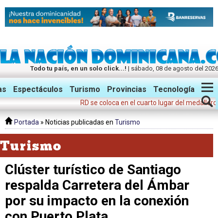
Todo tu país, en un solo click...!
| sábado, 08 de agosto del 202
Twitter
Facebook
Instagram
as
Espectáculos
Turismo
Provincias
Tecnología
RD se coloca en el cuarto lugar del medallero en los Jue
Portada
» Noticias publicadas en
Turismo
Turismo
Clúster turístico de Santiago
respalda Carretera del Ámbar
por su impacto en la conexión
con Puerto Plata