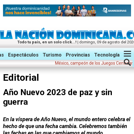
Todo tu país, en un solo click...!
| domingo, 09 de agosto del 202
Twitter
Facebook
Instagram
as
Espectáculos
Turismo
Provincias
Tecnología
México, campeón de los Juegos Centroamericano
Editorial
Año Nuevo 2023 de paz y sin
guerra
En la víspera de Año Nuevo, el mundo entero celebra el
hecho de que una fecha cambia.
Celebremos también
las fechas en las que cambiamos el mundo