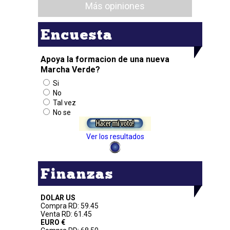
Más opiniones
Encuesta
Apoya la formacion de una nueva
Marcha Verde?
Si
No
Tal vez
No se
Ver los resultados
Finanzas
DOLAR US
Compra RD: 59.45
Venta RD: 61.45
EURO €