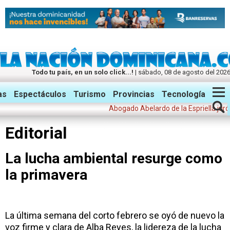
Todo tu país, en un solo click...!
| sábado, 08 de agosto del 202
Twitter
Facebook
Instagram
as
Espectáculos
Turismo
Provincias
Tecnología
Abogado Abelardo de la Espriella juró es
Editorial
La lucha ambiental resurge como
la primavera
La última semana del corto febrero se oyó de nuevo la
voz firme y clara de Alba Reyes, la lidereza de la lucha