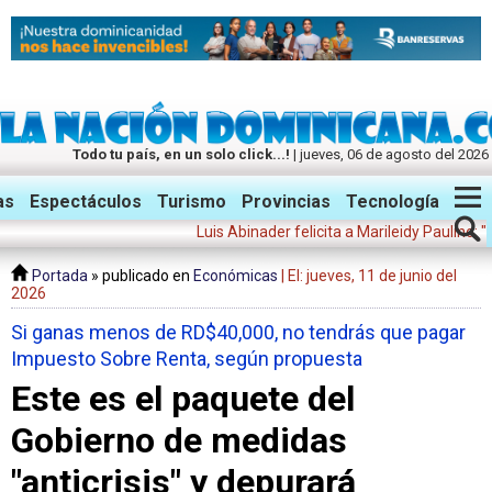
Todo tu país, en un solo click...!
| jueves, 06 de agosto del 2026
Twitter
Facebook
Instagram
as
Espectáculos
Turismo
Provincias
Tecnología
Luis Abinader felicita a Marileidy Paulino: "Tu tri
Portada
» publicado en
Económicas
| El: jueves, 11 de junio del
2026
Si ganas menos de RD$40,000, no tendrás que pagar
Impuesto Sobre Renta, según propuesta
Este es el paquete del
Gobierno de medidas
"anticrisis" y depurará