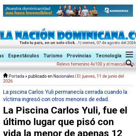
Todo tu país, en un solo click...!
| viernes, 07 de agosto del 2026
Twitter
Facebook
Instagram
as
Espectáculos
Turismo
Provincias
Tecnología
Relevo femenino 4x100 y el masculino dan meda
Portada
» publicado en
Nacionales
| El: jueves, 11 de junio del
2026
La piscina Carlos Yuli permanecía cerrada cuando la
víctima ingresó con otros menores de edad.
La Piscina Carlos Yuli, fue el
último lugar que pisó con
vida la menor de apenas 12