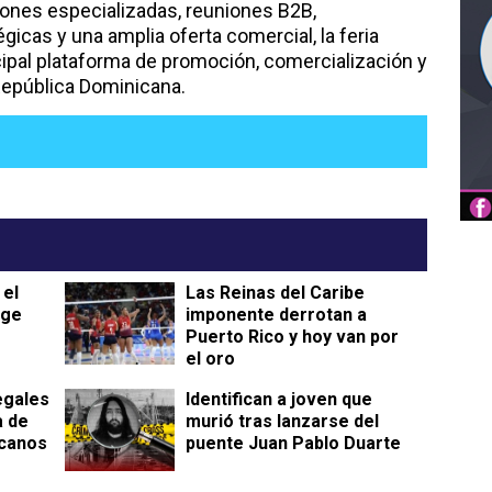
iones especializadas, reuniones B2B,
gicas y una amplia oferta comercial, la feria
cipal plataforma de promoción, comercialización y
 República Dominicana.
 el
Las Reinas del Caribe
rge
imponente derrotan a
Puerto Rico y hoy van por
el oro
egales
Identifican a joven que
a de
murió tras lanzarse del
canos
puente Juan Pablo Duarte