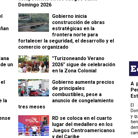
Domingo 2026
el
Gobierno inicia
,
construcción de obras
añan
estratégicas en la
frontera norte para
fortalecer la seguridad, el desarrollo y el
comercio organizado
Cana
"Turizoneando Verano
 de un
2026" sigue de celebración
E
s
en la Zona Colonial
 el
Gobierno aumenta precios
A 
de principales
Pe
combustibles, pese a
Es
e la
anuncio de congelamiento
El 
tres meses
Dom
y q
dense
RD se coloca en el cuarto
tie
lugar del medallero en los
dem
Juegos Centroamericanos
cam
y del Caribe