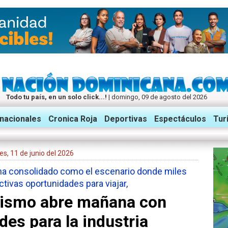
Todo tu país, en un solo click...!
| domingo, 09 de agosto del 2026
rnacionales
Cronica Roja
Deportivas
Espectáculos
Tur
Méxic
eves, 11 de junio del 2026
ha consolidado como el escenario donde miles
ivas oportunidades para viajar,
urismo abre mañana con
es para la industria