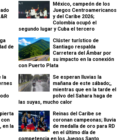
México, campeón de los
sado
Juegos Centroamericanos
L&R
y del Caribe 2026;
Colombia ocupó el
segundo lugar y Cuba el tercero
ega
Clúster turístico de
dad de
Santiago respalda
Carretera del Ámbar por
su impacto en la conexión
con Puerto Plata
 la
Se esperan lluvias la
iernes
mañana de este sábado;,
mientras que en la tarde el
iodo
polvo del Sahara haga de
las suyas, mucho calor
pierta
Reinas del Caribe se
o con
coronan campeonas; lluvia
, en la
de medalla de oro para RD
en el último día de
competencia en los Juegos Santo