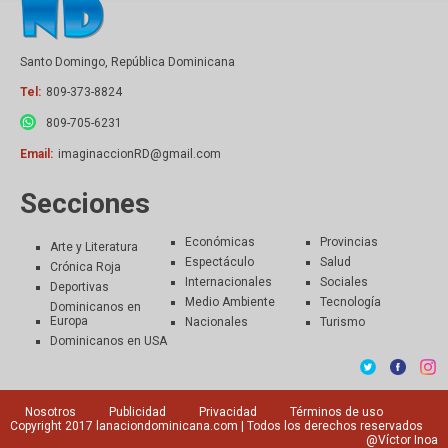
Santo Domingo, República Dominicana
Tel:
809-373-8824
809-705-6231
Email:
imaginaccionRD@gmail.com
Secciones
Económicas
Provincias
Arte y Literatura
Espectáculo
Salud
Crónica Roja
Internacionales
Sociales
Deportivas
Medio Ambiente
Tecnología
Dominicanos en
Europa
Nacionales
Turismo
Dominicanos en USA
Nosotros
Publicidad
Privacidad
Términos de uso
Copyright 2017
lanaciondominicana.com
| Todos los derechos reservados
@Víctor Inoa