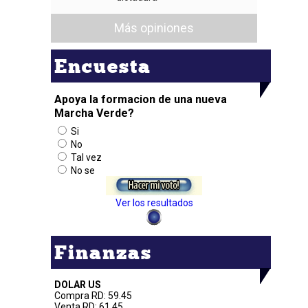
Más opiniones
Encuesta
Apoya la formacion de una nueva
Marcha Verde?
Si
No
Tal vez
No se
Ver los resultados
Finanzas
DOLAR US
Compra RD: 59.45
Venta RD: 61.45