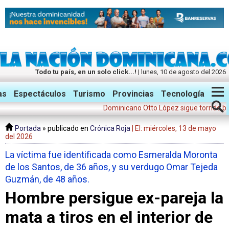
Todo tu país, en un solo click...!
| lunes, 10 de agosto del 2026
Twitter
Facebook
Instagram
as
Espectáculos
Turismo
Provincias
Tecnología
Dominicano Otto López sigue torrído bateo y a
Portada
» publicado en
Crónica Roja
| El: miércoles, 13 de mayo
del 2026
La víctima fue identificada como Esmeralda Moronta
de los Santos, de 36 años, y su verdugo Omar Tejeda
Guzmán, de 48 años.
Hombre persigue ex-pareja la
mata a tiros en el interior de