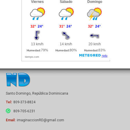
Santo Domingo, República Dominicana
Tel:
809-373-8824
809-705-6231
Email:
imaginaccionRD@gmail.com