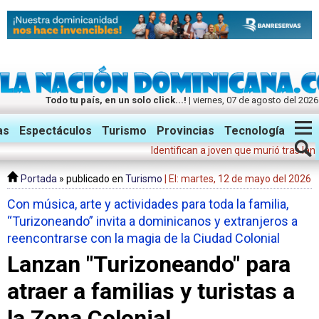
Todo tu país, en un solo click...!
| viernes, 07 de agosto del 2026
Twitter
Facebook
Instagram
as
Espectáculos
Turismo
Provincias
Tecnología
Identifican a joven que murió tras lanzars
Portada
» publicado en
Turismo
| El: martes, 12 de mayo del 2026
Con música, arte y actividades para toda la familia,
“Turizoneando” invita a dominicanos y extranjeros a
reencontrarse con la magia de la Ciudad Colonial
Lanzan "Turizoneando" para
atraer a familias y turistas a
la Zona Colonial