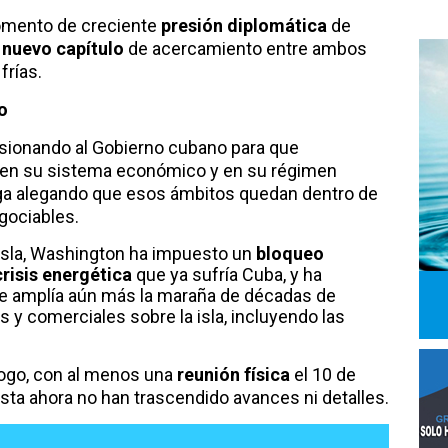
omento de creciente
presión diplomática
de
n
nuevo capítulo
de acercamiento entre ambos
frías.
o
sionando al Gobierno cubano para que
en su sistema económico y en su régimen
iega alegando que esos ámbitos quedan dentro de
gociables.
 isla, Washington ha impuesto un
bloqueo
crisis energética
que ya sufría Cuba, y ha
 amplía aún más la maraña de décadas de
 y comerciales sobre la isla, incluyendo las
logo, con al menos una
reunión física
el 10 de
asta ahora no han trascendido avances ni detalles.