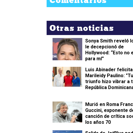
Otras noticias
Sonya Smith reveló l
le decepcionó de
Hollywood: “Esto no 
para mí”
Luis Abinader felicita
Marileidy Paulino: "T
triunfo hizo vibrar a 
República Dominican
Murió en Roma Fran
Guccini, exponente de
canción de crítica so
los años 70