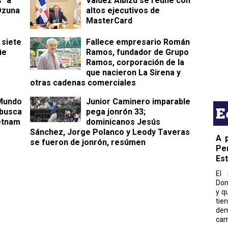
s" a
Valdez Albizu se reúne con
Ozuna
altos ejecutivos de
MasterCard
 siete
Fallece empresario Román
ie
Ramos, fundador de Grupo
Ramos, corporación de la
que nacieron La Sirena y
otras cadenas comerciales
 Mundo
Junior Caminero imparable
E
 busca
pega jonrón 33;
etnam
dominicanos Jesús
Sánchez, Jorge Polanco y Leody Taveras
A 
se fueron de jonrón, resúmen
Pe
Es
El 
Dom
y q
tie
dem
cam