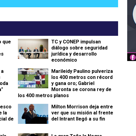
o que
TC y CONEP impulsan
diálogo sobre seguridad
es
jurídica y desarrollo
económico
 a
Marileidy Paulino pulveriza
u
los 400 metros con récord
toda
y gana oro; Gabriel
a"
Moronta se corona rey de
los 400 metros planos
cesco
Milton Morrison deja entre
 la
ver que su misión al frente
cial de
del Intrant llegó a su fin