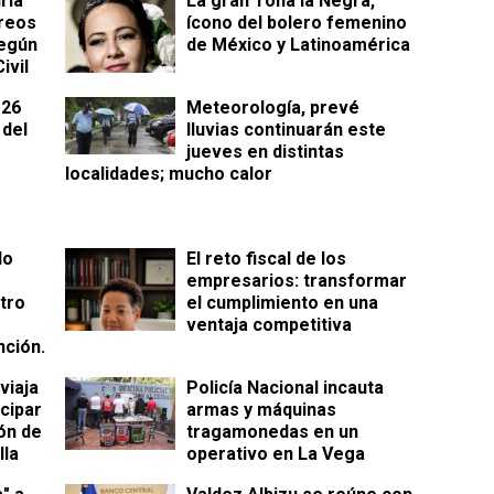
ría
La gran Toña la Negra,
reos
ícono del bolero femenino
según
de México y Latinoamérica
ivil
 26
Meteorología, prevé
 del
lluvias continuarán este
jueves en distintas
localidades; mucho calor
do
​El reto fiscal de los
empresarios: transformar
tro
el cumplimiento en una
ventaja competitiva
nción.
viaja
Policía Nacional incauta
cipar
armas y máquinas
ón de
tragamonedas en un
lla
operativo en La Vega