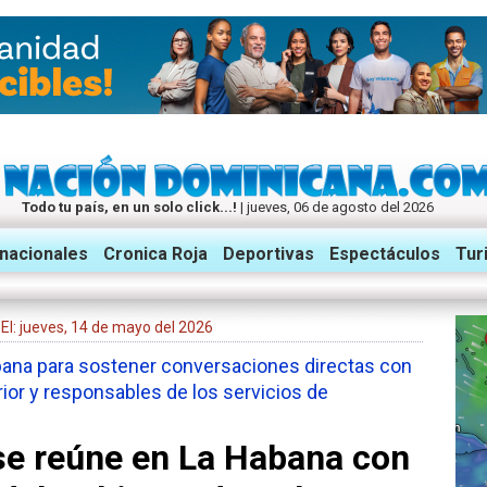
Todo tu país, en un solo click...!
| jueves, 06 de agosto del 2026
rnacionales
Cronica Roja
Deportivas
Espectáculos
Tur
| El: jueves, 14 de mayo del 2026
cubana para sostener conversaciones directas con
erior y responsables de los servicios de
 se reúne en La Habana con