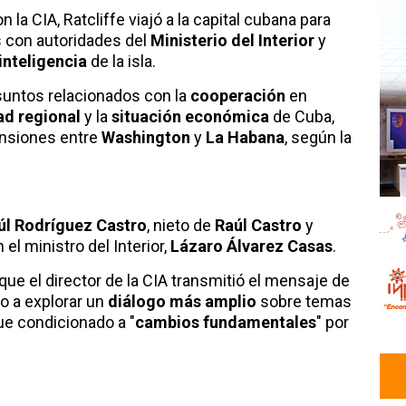
a CIA, Ratcliffe viajó a la capital cubana para
 con autoridades del
Ministerio del Interior
y
inteligencia
de la isla.
suntos relacionados con la
cooperación
en
ad regional
y la
situación económica
de Cuba,
ensiones entre
Washington
y
La Habana
, según la
úl Rodríguez Castro
, nieto de
Raúl Castro
y
el ministro del Interior,
Lázaro Álvarez Casas
.
ue el director de la CIA transmitió el mensaje de
o a explorar un
diálogo más amplio
sobre temas
e condicionado a "
cambios fundamentales
" por