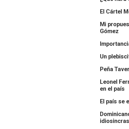
El Cártel 
Mi propues
Gómez
Importanci
Un plebisc
Peña Taver
Leonel Fer
en el país
El país se
Dominicano
idiosincras