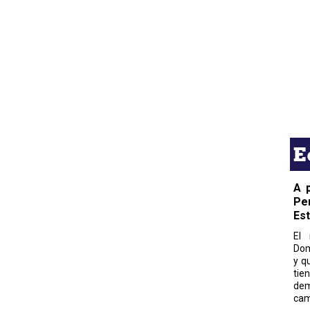
E
A 
Pe
Es
El 
Dom
y q
tie
dem
cam