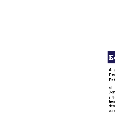
E
A 
Pe
Es
El 
Dom
y q
tie
dem
cam