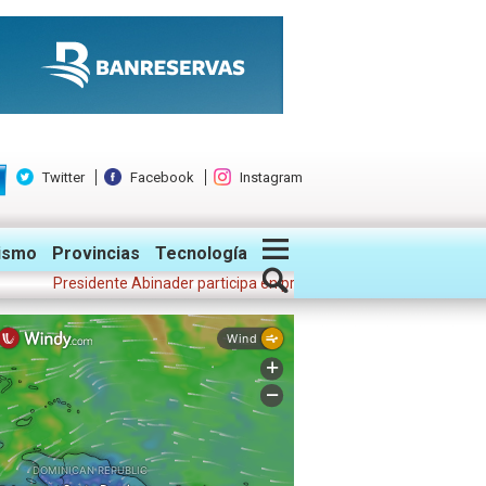
Twitter
Facebook
Instagram
ismo
Provincias
Tecnología
Presidente Abinader participa en primer Foro Meta RD 2036 con miras a 