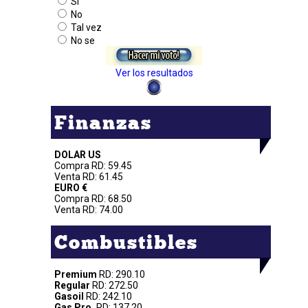
Si
No
Tal vez
No se
Ver los resultados
Finanzas
DOLAR US
Compra RD: 59.45
Venta RD: 61.45
EURO €
Compra RD: 68.50
Venta RD: 74.00
Combustibles
Premium
RD: 290.10
Regular
RD: 272.50
Gasoil
RD: 242.10
Gas Pro.
RD: 137.20