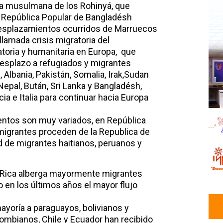
ía musulmana de los Rohinyá, que
a República Popular de Bangladésh
desplazamientos ocurridos de Marruecos
llamada crisis migratoria del
atoria y humanitaria en Europa, que
esplazo a refugiados y migrantes
a, Albania, Pakistán, Somalia, Irak,Sudan
Nepal, Bután, Sri Lanka y Bangladésh,
ia e Italia para continuar hacia Europa
entos son muy variados, en República
migrantes proceden de la Republica de
ad de migrantes haitianos, peruanos y
 Rica alberga mayormente migrantes
 en los últimos años el mayor flujo
ayoría a paraguayos, bolivianos y
lombianos, Chile y Ecuador han recibido