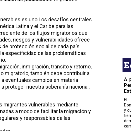
lnerables es uno Los desafíos centrales
érica Latina y el Caribe para las
creciente de los flujos migratorios que
des, riesgos y vulnerabilidades ofrece
s de protección social de cada país
 la especificidad de las problemáticas
io.
E
gración, inmigración, transito y retorno,
jo migratorio, también debe contribuir a
A 
das a eventuales cambios en materia
Pe
 a proteger nuestra soberanía nacional,
Es
El 
os migrantes vulnerables mediante
Dom
y q
onadas a modo de facilitar la migración y
tie
regulares y responsables de las
dem
cam