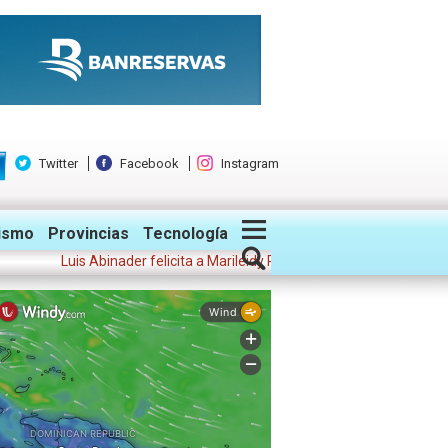
Twitter
Facebook
Instagram
ismo
Provincias
Tecnología
Luis Abinader felicita a Marileidy Paulino: "Tu triunfo hizo vibrar a 