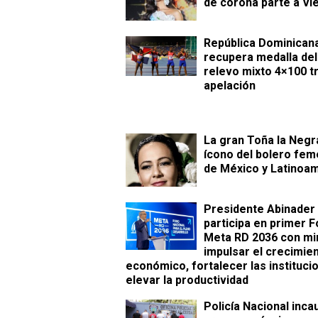
de corona parte a Vi
República Dominican
recupera medalla del
relevo mixto 4×100 t
apelación
La gran Toña la Negr
ícono del bolero fem
de México y Latinoa
Presidente Abinader
participa en primer F
Meta RD 2036 con mi
impulsar el crecimie
económico, fortalecer las instituci
elevar la productividad
Policía Nacional inca