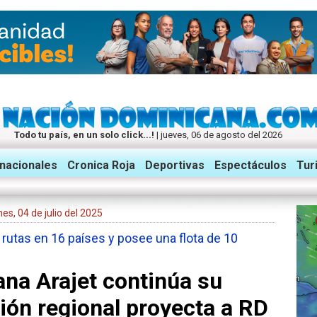
Todo tu país, en un solo click...!
| jueves, 06 de agosto del 2026
rnacionales
Cronica Roja
Deportivas
Espectáculos
Tur
P
ernes, 04 de julio del 2025
utas en 16 países y posee una flota de 10
na Arajet continúa su
ión regional proyecta a RD