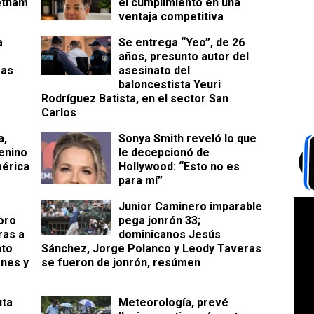
etnam
el cumplimiento en una
ventaja competitiva
a
Se entrega “Yeo”, de 26
años, presunto autor del
ras
asesinato del
baloncestista Yeuri
Rodríguez Batista, en el sector San
Carlos
a,
Sonya Smith reveló lo que
enino
le decepcionó de
mérica
Hollywood: “Esto no es
para mí”
Junior Caminero imparable
oro
pega jonrón 33;
ras a
dominicanos Jesús
nto
Sánchez, Jorge Polanco y Leody Taveras
ones y
se fueron de jonrón, resúmen
uta
Meteorología, prevé