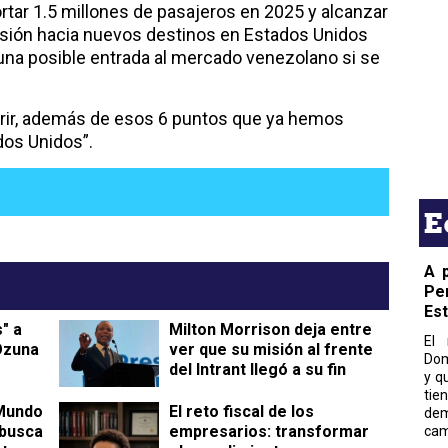
rtar 1.5 millones de pasajeros en 2025 y alcanzar
nsión hacia nuevos destinos en Estados Unidos
una posible entrada al mercado venezolano si se
brir, además de esos 6 puntos que ya hemos
dos Unidos”.
E
A 
Pe
Es
s" a
Milton Morrison deja entre
El 
Ozuna
ver que su misión al frente
Dom
del Intrant llegó a su fin
y q
tie
 Mundo
​El reto fiscal de los
dem
 busca
empresarios: transformar
cam