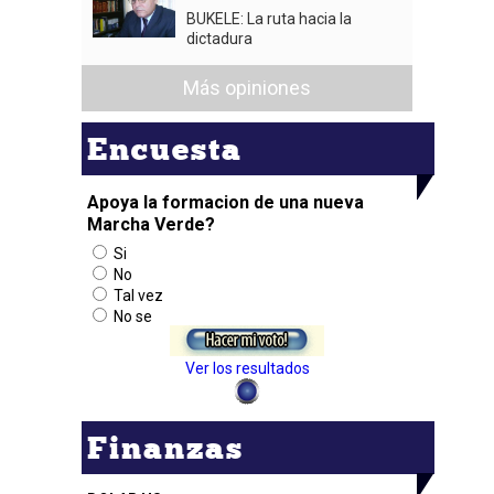
BUKELE: La ruta hacia la
dictadura
Más opiniones
Encuesta
Apoya la formacion de una nueva
Marcha Verde?
Si
No
Tal vez
No se
Ver los resultados
Finanzas