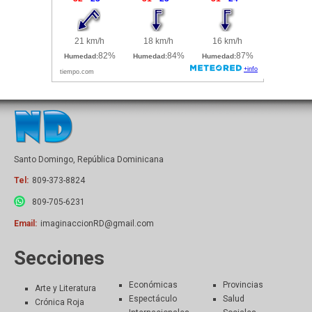
Santo Domingo, República Dominicana
Tel:
809-373-8824
809-705-6231
Email:
imaginaccionRD@gmail.com
Secciones
Económicas
Provincias
Arte y Literatura
Espectáculo
Salud
Crónica Roja