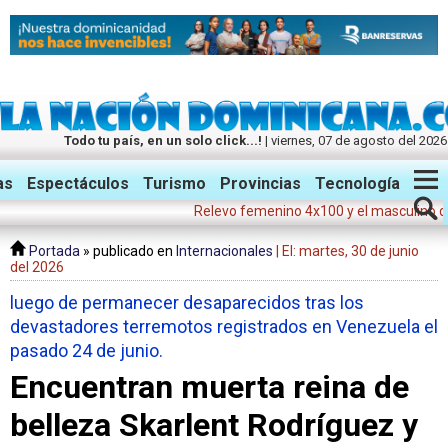
Todo tu país, en un solo click...!
| viernes, 07 de agosto del 2026
Twitter
Facebook
Instagram
as
Espectáculos
Turismo
Provincias
Tecnología
Relevo femenino 4x100 y el masculino dan me
Portada
» publicado en
Internacionales
| El: martes, 30 de junio
del 2026
luego de permanecer desaparecidos tras los
devastadores terremotos registrados en Venezuela el
pasado 24 de junio.
Encuentran muerta reina de
belleza Skarlent Rodríguez y