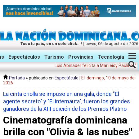
Todo tu país, en un solo click...!
| jueves, 06 de agosto del 2026
Twitter
Facebook
Instagram
as
Espectáculos
Turismo
Provincias
Tecnología
Luis Abinader felicita a Marileidy Paulino: "Tu triu
Portada
» publicado en
Espectáculo
| El: domingo, 10 de mayo del
2026
La cinta criolla se impuso en una gala, donde "El
agente secreto" y "El internauta", fueron los grandes
ganadores de la XIII edición de los Premios Platino
Cinematografía dominicana
brilla con "Olivia & las nubes"