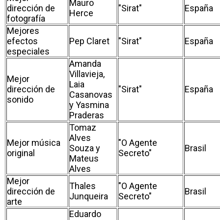
Mauro
dirección de
"Sirat"
España
Herce
fotografía
Mejores
efectos
Pep Claret
"Sirat"
España
especiales
Amanda
Villavieja,
Mejor
Laia
dirección de
"Sirat"
España
Casanovas
sonido
y Yasmina
Praderas
Tomaz
Alves
Mejor música
"O Agente
Souza y
Brasil
original
Secreto"
Mateus
Alves
Mejor
Thales
"O Agente
dirección de
Brasil
Junqueira
Secreto"
arte
Eduardo