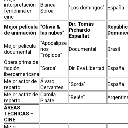
interpretación
Blanca
"Los domingos"
España
femenina en
Soroa
cine
Dir. Tomás
Mejor película
"Olivia &
Repúblic
Pichardo
de animación
las nubes"
Dominic
Espaillat
"Apocalipse
Mejor película
nos
Documental
Brasil
documental
Trópicos"
Ópera prima de
ficción
"Sorda"
Dir. Eva Libertad
España
iberoamericana
Mejor actor de
Álvaro
"Sorda"
España
reparto
Cervantes
Mejor actriz de
Camila
"Belén"
Argentin
reparto
Plaáte
ÁREAS
TÉCNICAS –
CINE
Mejor