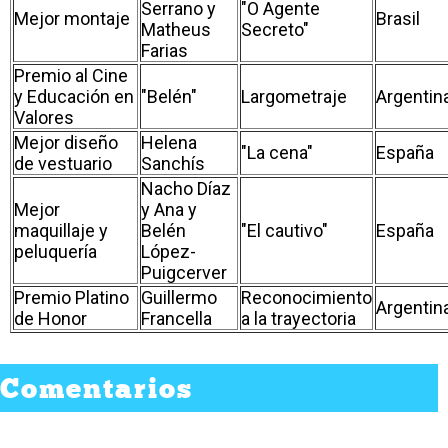
Serrano y
"O Agente
Mejor montaje
Brasil
Matheus
Secreto"
Farias
Premio al Cine
y Educación en
"Belén"
Largometraje
Argentin
Valores
Mejor diseño
Helena
"La cena"
España
de vestuario
Sanchís
Nacho Díaz
Mejor
y Ana y
maquillaje y
Belén
"El cautivo"
España
peluquería
López-
Puigcerver
Premio Platino
Guillermo
Reconocimiento
Argentin
de Honor
Francella
a la trayectoria
Comentarios