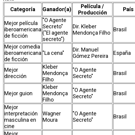
Película /
Categoría
Ganador(a)
País
Producción
"O Agente
Mejor película
Secreto"
Dir. Kleber
iberoamericana
Brasil
("El agente
Mendonça Filho
de ficción
secreto")
Mejor comedia
Dir. Manuel
iberoamericana
"La cena"
España
Gómez Pereira
de ficción
Kleber
Mejor
"O Agente
Mendonça
Brasil
dirección
Secreto"
Filho
Kleber
"O Agente
Mejor guion
Mendonça
Brasil
Secreto"
Filho
Mejor
interpretación
Wagner
"O Agente
Brasil
masculina en
Moura
Secreto"
cine
Mejor