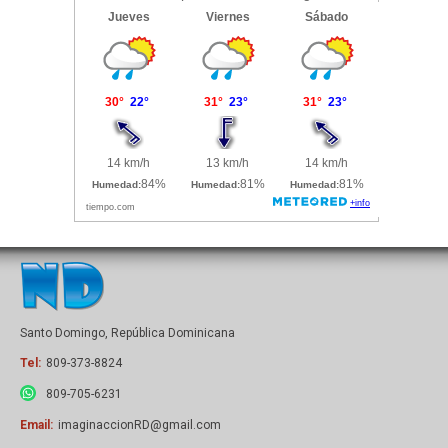
Santo Domingo, República Dominicana
Tel:
809-373-8824
809-705-6231
Email:
imaginaccionRD@gmail.com