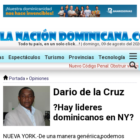
Todo tu país, en un solo click...!
| domingo, 09 de agosto del 202
Twitter
Facebook
Instagram
as
Espectáculos
Turismo
Provincias
Tecnología
Nuevo Código Penal: Obstruir vehículos d
Portada
»
Opiniones
Dario de la Cruz
?Hay lideres
dominicanos en NY?
NUEVA YORK.-De una manera genériica,podemos