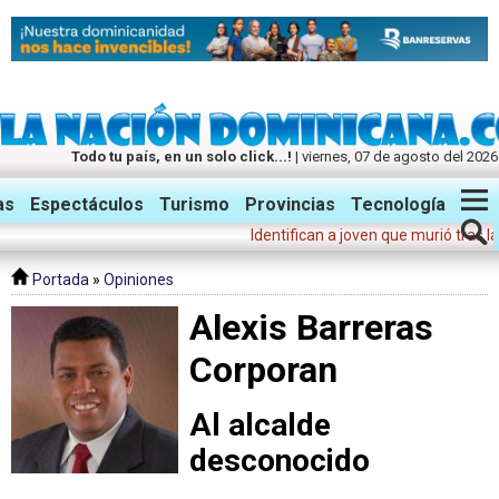
Todo tu país, en un solo click...!
| viernes, 07 de agosto del 2026
Twitter
Facebook
Instagram
as
Espectáculos
Turismo
Provincias
Tecnología
Identifican a joven que murió tras lanz
Portada
»
Opiniones
Alexis Barreras
Corporan
Al alcalde
desconocido