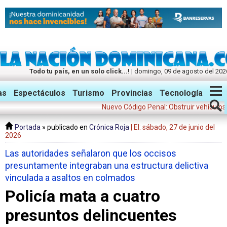
Todo tu país, en un solo click...!
| domingo, 09 de agosto del 202
Twitter
Facebook
Instagram
as
Espectáculos
Turismo
Provincias
Tecnología
Nuevo Código Penal: Obstruir vehículos de eme
Portada
» publicado en
Crónica Roja
| El: sábado, 27 de junio del
2026
Las autoridades señalaron que los occisos
presuntamente integraban una estructura delictiva
vinculada a asaltos en colmados
Policía mata a cuatro
presuntos delincuentes