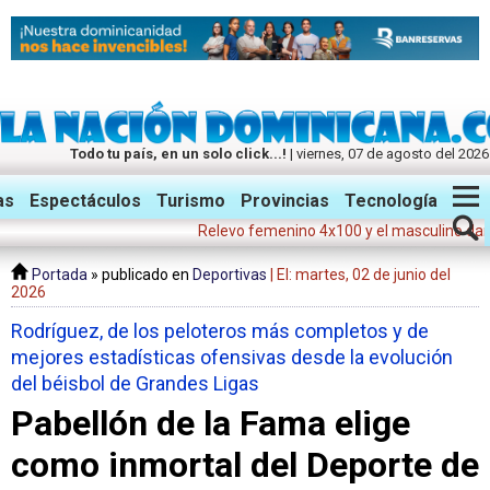
Todo tu país, en un solo click...!
| viernes, 07 de agosto del 2026
Twitter
Facebook
Instagram
as
Espectáculos
Turismo
Provincias
Tecnología
Relevo femenino 4x100 y el masculino dan medal
Portada
» publicado en
Deportivas
| El: martes, 02 de junio del
2026
Rodríguez, de los peloteros más completos y de
mejores estadísticas ofensivas desde la evolución
del béisbol de Grandes Ligas
Pabellón de la Fama elige
como inmortal del Deporte de