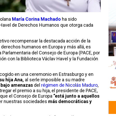
zolana
María Corina Machado
ha sido
v Havel de Derechos Humanos que otorga cada
etivo recompensar la destacada acción de la
os derechos humanos en Europa y más allá, es
a Parlamentaria del Consejo de Europa (PACE, por
ión con la Biblioteca Václav Havel y la Fundación
ecogido en una ceremonio en Estrasburgo y en
su hija Ana,
al serle imposible a su madre
e
bajo amenazas
del
régimen de Nicolás Maduro
,
tregar el premio a su hija, el presidente de PACE,
que el Consejo de Europa
“está junto a aquellos
er nuestras sociedades
más democráticas y