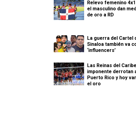
Relevo femenino 4x1
el masculino dan med
de oro a RD
La guerra del Cartel 
Sinaloa también va c
‘influencers’
Las Reinas del Carib
imponente derrotan 
Puerto Rico y hoy va
el oro