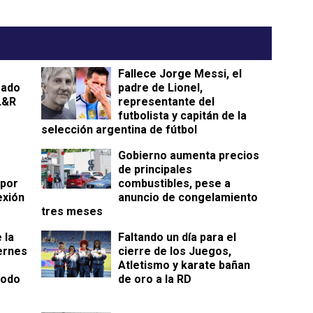
Fallece Jorge Messi, el
sado
padre de Lionel,
L&R
representante del
futbolista y capitán de la
selección argentina de fútbol
Gobierno aumenta precios
de principales
 por
combustibles, pese a
exión
anuncio de congelamiento
tres meses
 la
Faltando un día para el
iernes
cierre de los Juegos,
Atletismo y karate bañan
iodo
de oro a la RD