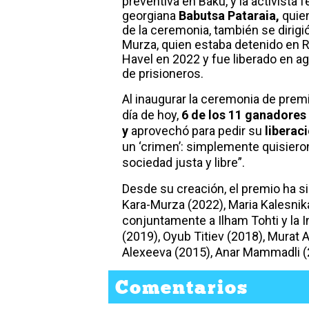
preventiva en Bakú, y la activist
georgiana
Babutsa Pataraia,
quien
de la ceremonia, también se dirigió
Murza, quien estaba detenido en 
Havel en 2022 y fue liberado en a
de prisioneros.
Al inaugurar la ceremonia de premi
día de hoy,
6 de los 11 ganadores
y
aprovechó para pedir su
liberac
un ‘crimen’: simplemente quisieron
sociedad justa y libre”.
Desde su creación, el premio ha s
Kara-Murza (2022), Maria Kalesnika
conjuntamente a Ilham Tohti y la 
(2019), Oyub Titiev (2018), Murat 
Alexeeva (2015), Anar Mammadli (20
Comentarios