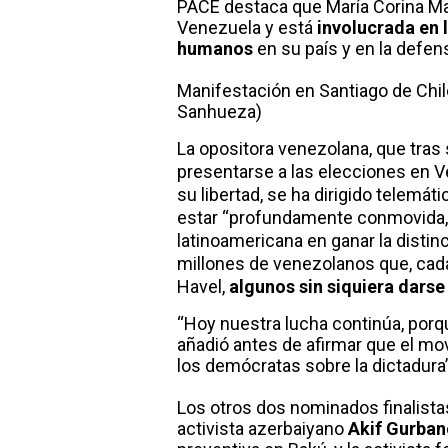
PACE destaca que María Corina Ma
Venezuela y está
involucrada en 
humanos
en su país y en la defen
Manifestación en Santiago de Chi
Sanhueza)
La opositora venezolana, que tras
presentarse a las elecciones en V
su libertad, se ha dirigido telemá
estar “profundamente conmovida, h
latinoamericana en ganar la distin
millones de venezolanos que, cada
Havel,
algunos sin siquiera darse
“Hoy nuestra lucha continúa, porqu
añadió antes de afirmar que el mov
los demócratas sobre la dictadura”
Los otros dos nominados finalist
activista azerbaiyano
Akif Gurban