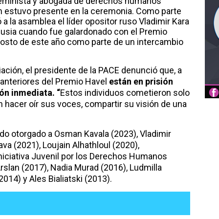
a feminista y abogada de derechos humanos
 estuvo presente en la ceremonia. Como parte
 a la asamblea el líder opositor ruso Vladimir Kara
Rusia cuando fue galardonado con el Premio
gosto de este año como parte de un intercambio
ación, el presidente de la PACE denunció que, a
anteriores del Premio Havel
están en prisión
ión inmediata. “
Estos individuos cometieron solo
 hacer oír sus voces, compartir su visión de una
ido otorgado a Osman Kavala (2023), Vladimir
va (2021), Loujain Alhathloul (2020),
Iniciativa Juvenil por los Derechos Humanos
Arslan (2017), Nadia Murad (2016), Ludmilla
14) y Ales Bialiatski (2013).