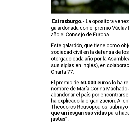
Estrasburgo.-
La opositora vene
galardonada con el premio Václa
año el Consejo de Europa.
Este galardón, que tiene como obj
sociedad civil en la defensa de l
otorgado cada año por la Asamble
sus siglas en inglés), en colaborac
Charta 77.
El premio de
60.000 euros
lo ha r
nombre de María Corina Machado
abandonar el país por encontrars
ha explicado la organización. Al en
Theodoros Rousopoulos, subrayó 
que arriesgan sus vidas
para hac
justas”.