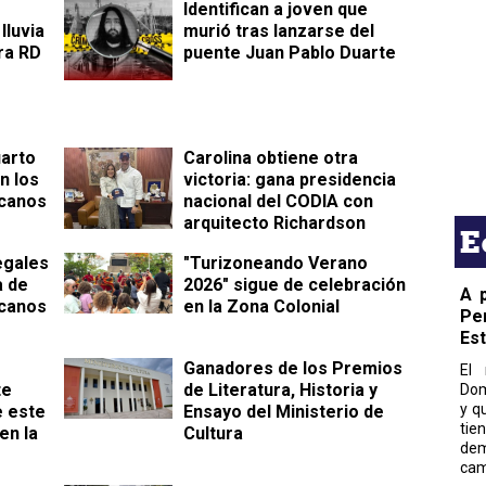
Identifican a joven que
lluvia
murió tras lanzarse del
ra RD
puente Juan Pablo Duarte
uarto
Carolina obtiene otra
n los
victoria: gana presidencia
canos
nacional del CODIA con
arquitecto Richardson
E
egales
"Turizoneando Verano
a de
2026" sigue de celebración
A 
canos
en la Zona Colonial
Pe
Es
Ganadores de los Premios
El 
te
de Literatura, Historia y
Dom
y q
e este
Ensayo del Ministerio de
tie
en la
Cultura
dem
cam