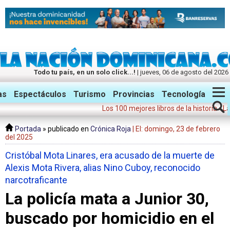
Todo tu país, en un solo click...!
| jueves, 06 de agosto del 2026
Twitter
Facebook
Instagram
as
Espectáculos
Turismo
Provincias
Tecnología
Los 100 mejores libros de la historia
•
La guerr
Portada
» publicado en
Crónica Roja
| El: domingo, 23 de febrero
del 2025
Cristóbal Mota Linares, era acusado de la muerte de
Alexis Mota Rivera, alias Nino Cuboy, reconocido
narcotraficante
La policía mata a Junior 30,
buscado por homicidio en el