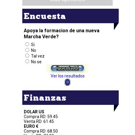
Encuesta
Apoya la formacion de una nueva
Marcha Verde?
Si
No
Tal vez
No se
Ver los resultados
Finanzas
DOLAR US
Compra RD: 59.45
Venta RD: 61.45
EURO €
Compra RD: 68.50