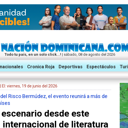
Todo tu país, en un solo click...!
| sábado, 08 de agosto del 2026
rnacionales
Cronica Roja
Deportivas
Espectáculos
Tur
| El: viernes, 19 de junio del 2026
del Risco Bermúdez, el evento reunirá a más de
aíses
 escenario desde este
 internacional de literatura