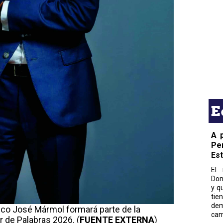
E
A 
Pe
Es
El 
Dom
y q
tie
dem
ico José Mármol formará parte de la
cam
r de Palabras 2026. (
FUENTE EXTERNA
)