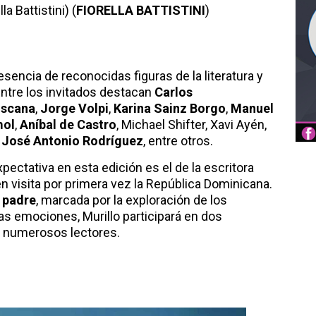
a Battistini) (
FIORELLA BATTISTINI
)
sencia de reconocidas figuras de la literatura y
tre los invitados destacan
Carlos
oscana
,
Jorge Volpi
,
Karina Sainz Borgo
,
Manuel
mol
,
Aníbal de Castro
, Michael Shifter, Xavi Ayén,
y
José Antonio Rodríguez
, entre otros.
ectativa en esta edición es el de la escritora
en visita por primera vez la República Dominicana.
 padre
, marcada por la exploración de los
 las emociones, Murillo participará en dos
a numerosos lectores.