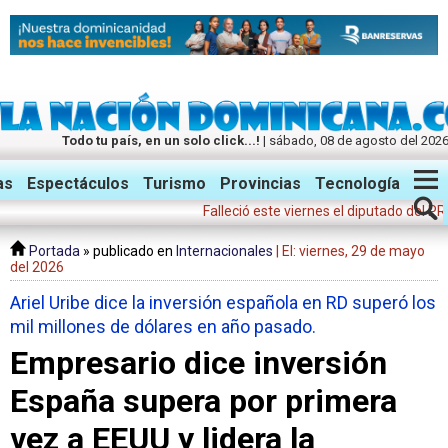
Todo tu país, en un solo click...!
| sábado, 08 de agosto del 202
Twitter
Facebook
Instagram
as
Espectáculos
Turismo
Provincias
Tecnología
Falleció este viernes el diputado del PRM Jor
Portada
» publicado en
Internacionales
| El: viernes, 29 de mayo
del 2026
Ariel Uribe dice la inversión española en RD superó los
mil millones de dólares en año pasado.
Empresario dice inversión
España supera por primera
vez a EEUU y lidera la