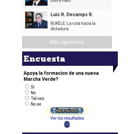
sobre Haití
Luis R. Decamps R.
BUKELE: La ruta hacia la
dictadura
Más opiniones
Encuesta
Apoya la formacion de una nueva
Marcha Verde?
Si
No
Tal vez
No se
Ver los resultados