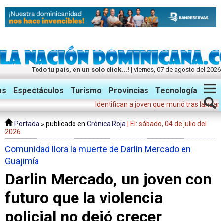
Todo tu país, en un solo click...!
| viernes, 07 de agosto del 2026
Twitter
Facebook
Instagram
as
Espectáculos
Turismo
Provincias
Tecnología
Identifican a joven que murió tras lanzarse del 
Portada
» publicado en
Crónica Roja
| El: sábado, 04 de julio del
2026
Comunidad llora la muerte de Darlin Mercado en
Guajimía
Darlin Mercado, un joven con
futuro que la violencia
policial no dejó crecer