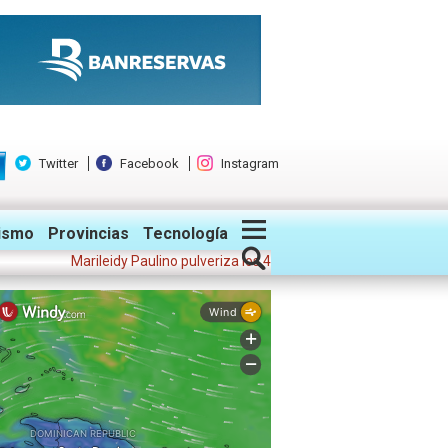
Twitter
Facebook
Instagram
ismo
Provincias
Tecnología
Marileidy Paulino pulveriza los 400 metros con récord y gana oro; 