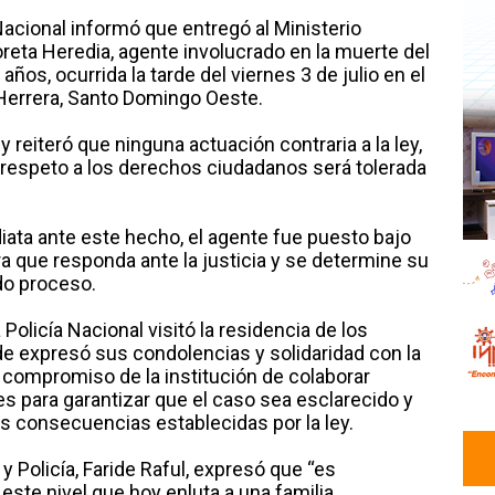
Nacional informó que entregó al Ministerio
reta Heredia, agente involucrado en la muerte del
ños, ocurrida la tarde del viernes 3 de julio en el
Herrera, Santo Domingo Oeste.
y reiteró que ninguna actuación contraria a la ley,
l respeto a los derechos ciudadanos será tolerada
ata ante este hecho, el agente fue puesto bajo
ra que responda ante la justicia y se determine su
do proceso.
 Policía Nacional visitó la residencia de los
nde expresó sus condolencias y solidaridad con la
el compromiso de la institución de colaborar
s para garantizar que el caso sea esclarecido y
s consecuencias establecidas por la ley.
r y Policía, Faride Raful, expresó que “es
este nivel que hoy enluta a una familia