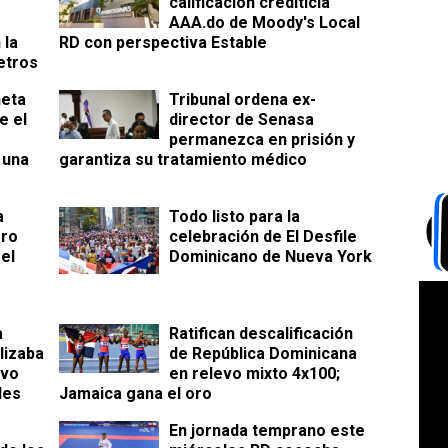
calificación crediticia
AAA.do de Moody's Local
 la
RD con perspectiva Estable
etros
neta
Tribunal ordena ex-
e el
director de Senasa
permanezca en prisión y
 una
garantiza su tratamiento médico
a
Todo listo para la
ero
celebración de El Desfile
 el
Dominicano de Nueva York
a
Ratifican descalificación
lizaba
de República Dominicana
ivo
en relevo mixto 4x100;
les
Jamaica gana el oro
En jornada temprano este