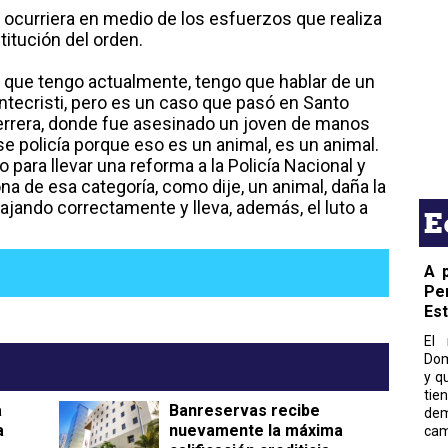
 ocurriera en medio de los esfuerzos que realiza
titución del orden.
 que tengo actualmente, tengo que hablar de un
tecristi, pero es un caso que pasó en Santo
errera, donde fue asesinado un joven de manos
se policía porque eso es un animal, es un animal.
ra llevar una reforma a la Policía Nacional y
a de esa categoría, como dije, un animal, daña la
ando correctamente y lleva, además, el luto a
E
A 
Pe
Es
El 
Dom
y q
tie
a
Banreservas recibe
dem
a
nuevamente la máxima
cam