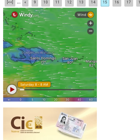
...
[<<]
«
9
10
11
12
13
14
15
16
17