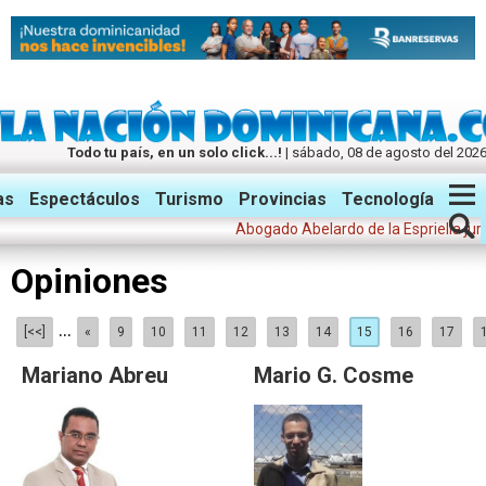
Todo tu país, en un solo click...!
| sábado, 08 de agosto del 202
Twitter
Facebook
Instagram
as
Espectáculos
Turismo
Provincias
Tecnología
Abogado Abelardo de la Espriella juró e
Opiniones
...
[<<]
«
9
10
11
12
13
14
15
16
17
Mariano Abreu
Mario G. Cosme