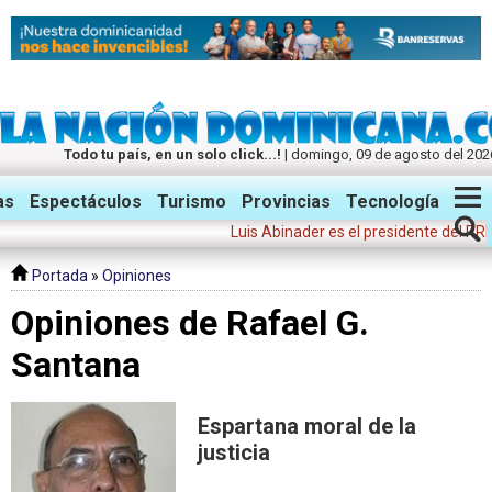
Todo tu país, en un solo click...!
| domingo, 09 de agosto del 202
Twitter
Facebook
Instagram
as
Espectáculos
Turismo
Provincias
Tecnología
Luis Abinader es el presidente del PRM p
Portada
»
Opiniones
Opiniones de Rafael G.
Santana
Espartana moral de la
justicia