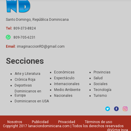
Santo Domingo, República Dominicana
Tel:
809-373-8824
809-705-6231
Email:
imaginaccionRD@gmail.com
Secciones
Económicas
Provincias
Arte y Literatura
Espectáculo
Salud
Crónica Roja
Internacionales
Sociales
Deportivas
Medio Ambiente
Tecnología
Dominicanos en
Europa
Nacionales
Turismo
Dominicanos en USA
Nosotros
Publicidad
Privacidad
Términos de uso
Copyright 2017
lanaciondominicana.com
| Todos los derechos reservados
@Víctor Inoa