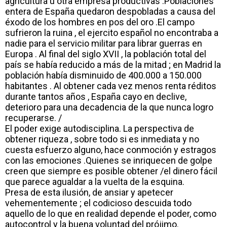
agricultura u otra empresa productivas .Poblaciones
entera de España quedaron despobladas a causa del
éxodo de los hombres en pos del oro .El campo
sufrieron la ruina , el ejercito español no encontraba a
nadie para el servicio militar para librar guerras en
Europa . Al final del siglo XVII , la población total del
país se había reducido a más de la mitad ; en Madrid la
población había disminuido de 400.000 a 150.000
habitantes . Al obtener cada vez menos renta réditos
durante tantos años , España cayo en declive,
deterioro para una decadencia de la que nunca logro
recuperarse. /
El poder exige autodisciplina. La perspectiva de
obtener riqueza , sobre todo si es inmediata y no
cuesta esfuerzo alguno, hace conmoción y estragos
con las emociones .Quienes se inriquecen de golpe
creen que siempre es posible obtener /el dinero fácil
que parece agualdar a la vuelta de la esquina.
Presa de esta ilusión, de ansiar y apetecer
vehementemente ; el codicioso descuida todo
aquello de lo que en realidad depende el poder, como
autocontrol y la buena voluntad del prójimo.