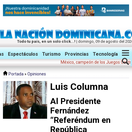
Todo tu país, en un solo click...!
| domingo, 09 de agosto del 202
Twitter
Facebook
Instagram
as
Espectáculos
Turismo
Provincias
Tecnología
México, campeón de los Juegos Centroameri
Portada
»
Opiniones
Luis Columna
Al Presidente
Fernández
“Referéndum en
República