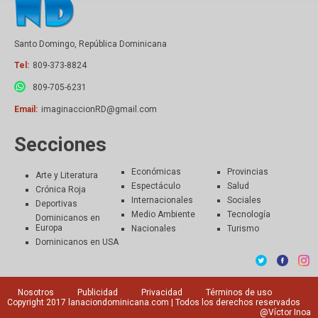
Santo Domingo, República Dominicana
Tel:
809-373-8824
809-705-6231
Email:
imaginaccionRD@gmail.com
Secciones
Económicas
Provincias
Arte y Literatura
Espectáculo
Salud
Crónica Roja
Internacionales
Sociales
Deportivas
Medio Ambiente
Tecnología
Dominicanos en
Europa
Nacionales
Turismo
Dominicanos en USA
Nosotros
Publicidad
Privacidad
Términos de uso
Copyright 2017
lanaciondominicana.com
| Todos los derechos reservados
@Víctor Inoa