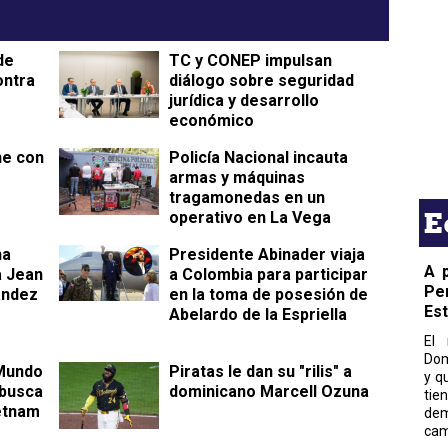
de
TC y CONEP impulsan
ontra
diálogo sobre seguridad
jurídica y desarrollo
económico
ne con
Policía Nacional incauta
armas y máquinas
tragamonedas en un
E
operativo en La Vega
ha
Presidente Abinader viaja
A 
a Jean
a Colombia para participar
Pe
ández
en la toma de posesión de
Es
Abelardo de la Espriella
El 
Dom
 Mundo
Piratas le dan su "rilis" a
y q
 busca
dominicano Marcell Ozuna
tie
etnam
dem
cam