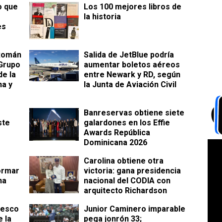
o que
Los 100 mejores libros de
la historia
es
 Román
Salida de JetBlue podría
Grupo
aumentar boletos aéreos
e la
entre Newark y RD, según
na y
la Junta de Aviación Civil
Banreservas obtiene siete
ste
galardones en los Effie
Awards República
Dominicana 2026
Carolina obtiene otra
ormar
victoria: gana presidencia
na
nacional del CODIA con
arquitecto Richardson
cesco
Junior Caminero imparable
 la
pega jonrón 33;