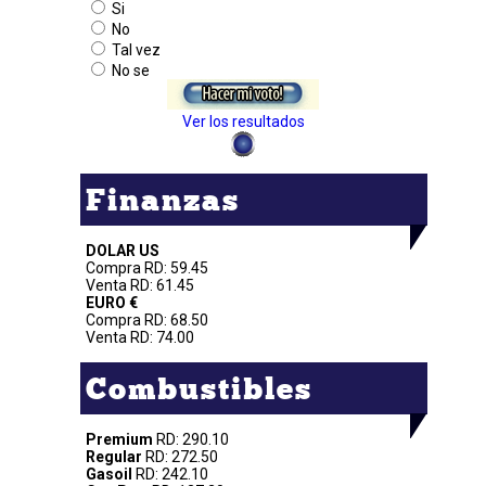
Si
No
Tal vez
No se
Ver los resultados
Finanzas
DOLAR US
Compra RD: 59.45
Venta RD: 61.45
EURO €
Compra RD: 68.50
Venta RD: 74.00
Combustibles
Premium
RD: 290.10
Regular
RD: 272.50
Gasoil
RD: 242.10