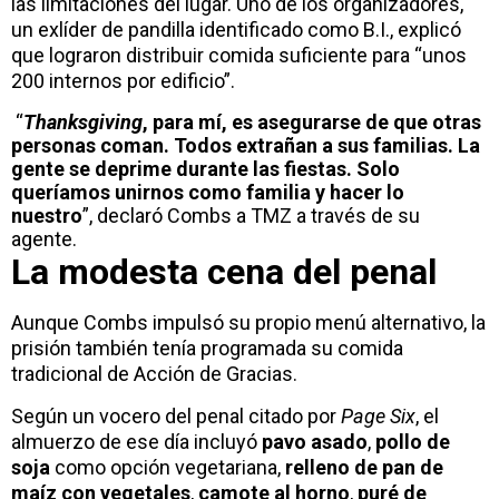
las limitaciones del lugar. Uno de los organizadores,
un exlíder de pandilla identificado como B.I., explicó
que lograron distribuir comida suficiente para “unos
200 internos por edificio”.
“
Thanksgiving
, para mí, es asegurarse de que otras
personas coman. Todos extrañan a sus familias. La
gente se deprime durante las fiestas. Solo
queríamos unirnos como familia y hacer lo
nuestro
”, declaró Combs a TMZ a través de su
agente.
La modesta cena del penal
Aunque Combs impulsó su propio menú alternativo, la
prisión también tenía programada su comida
tradicional de Acción de Gracias.
Según un vocero del penal citado por
Page Six
, el
almuerzo de ese día incluyó
pavo asado
,
pollo de
soja
como opción vegetariana,
relleno de pan de
maíz con vegetales
,
camote al horno
,
puré de