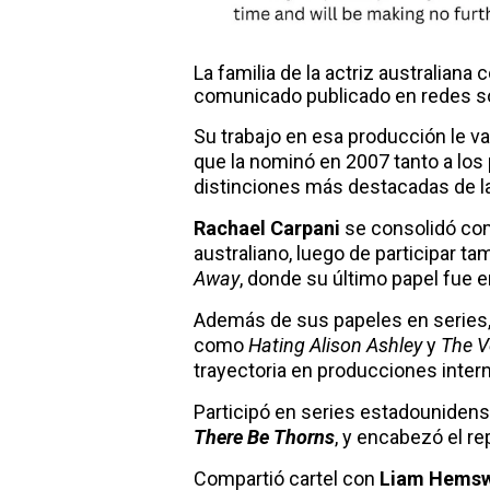
La familia de la actriz australian
comunicado publicado en redes s
Su trabajo en esa producción le val
que la nominó en 2007 tanto a los
distinciones más destacadas de la 
Rachael Carpani
se consolidó como
australiano, luego de participar 
Away
, donde su último papel fue e
Además de sus papeles en series, 
como
Hating Alison Ashley
y
The V
trayectoria en producciones inter
Participó en series estadounide
There Be Thorns
, y encabezó el re
Compartió cartel con
Liam Hemsw