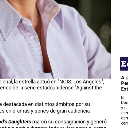
E
A 
ional, la estrella actuó en "NCIS: Los Ángeles",
Pe
lenco de la serie estadounidense "Against the
Es
El 
Dom
fue destacada en distintos ámbitos por su
y q
s en dramas y series de gran audiencia.
tie
dem
d’s Daughters
marcó su consagración y generó
cam