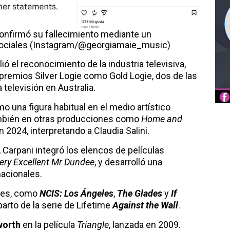
a confirmó su fallecimiento mediante un
ociales (Instagram/@georgiamaie_music)
ió el reconocimiento de la industria televisiva,
 premios Silver Logie como Gold Logie, dos de las
televisión en Australia.
 una figura habitual en el medio artístico
también en otras producciones como
Home and
n 2024, interpretando a Claudia Salini.
Carpani integró los elencos de películas
ery Excellent Mr Dundee
, y desarrolló una
nacionales.
nses, como
NCIS: Los Ángeles
,
The Glades
y
If
parto de la serie de Lifetime
Against the Wall
.
orth
en la película
Triangle
, lanzada en 2009.