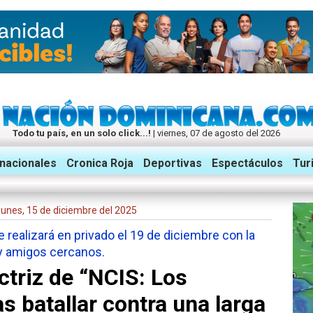
Todo tu país, en un solo click...!
| viernes, 07 de agosto del 2026
rnacionales
Cronica Roja
Deportivas
Espectáculos
Tur
: lunes, 15 de diciembre del 2025
e realizará en privado el 19 de diciembre con la
 y amigos cercanos.
ctriz de “NCIS: Los
s batallar contra una larga