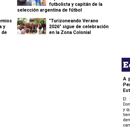
futbolista y capitán de la
selección argentina de fútbol
emios
"Turizoneando Verano
a y
2026" sigue de celebración
o de
en la Zona Colonial
E
A 
Pe
Es
El 
Dom
y q
tie
dem
cam