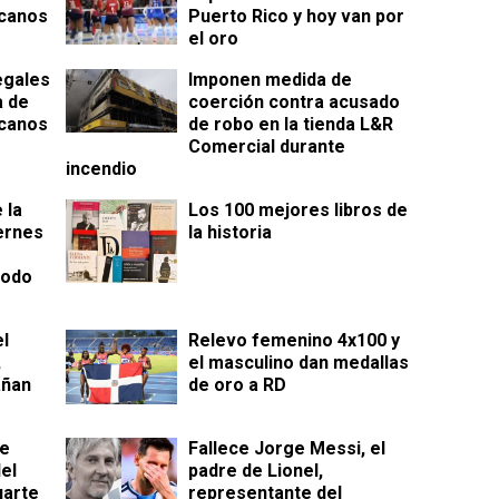
canos
Puerto Rico y hoy van por
el oro
egales
Imponen medida de
a de
coerción contra acusado
canos
de robo en la tienda L&R
Comercial durante
incendio
 la
Los 100 mejores libros de
iernes
la historia
iodo
el
Relevo femenino 4x100 y
,
el masculino dan medallas
añan
de oro a RD
ue
Fallece Jorge Messi, el
el
padre de Lionel,
uarte
representante del