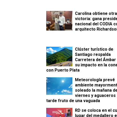
Carolina obtiene otra
victoria: gana presid
nacional del CODIA c
arquitecto Richardso
Clúster turístico de
Santiago respalda
Carretera del Ámbar
su impacto en la con
con Puerto Plata
Meteorología prevé
ambiente mayormen
soleado la mañana d
viernes y aguaceros 
tarde fruto de una vaguada
RD se coloca en el c
lugar del medallero e