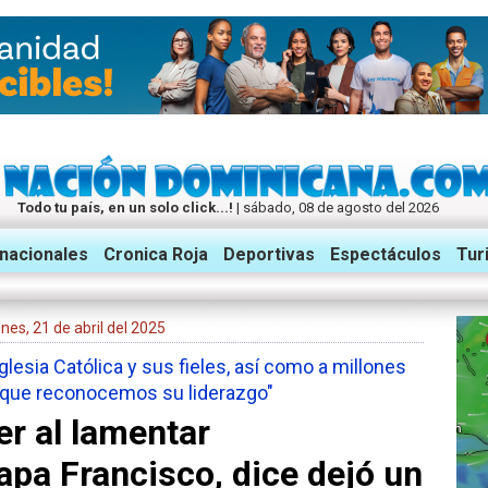
Todo tu país, en un solo click...!
| sábado, 08 de agosto del 2026
rnacionales
Cronica Roja
Deportivas
Espectáculos
Tur
 lunes, 21 de abril del 2025
glesia Católica y sus fieles, así como a millones
 que reconocemos su liderazgo"
r al lamentar
papa Francisco, dice dejó un