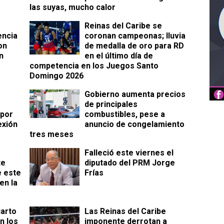
las suyas, mucho calor
Reinas del Caribe se
encia
coronan campeonas; lluvia
on
de medalla de oro para RD
n
en el último día de
competencia en los Juegos Santo
Domingo 2026
Gobierno aumenta precios
de principales
 por
combustibles, pese a
exión
anuncio de congelamiento
tres meses
Falleció este viernes el
te
diputado del PRM Jorge
e este
Frías
en la
uarto
Las Reinas del Caribe
n los
imponente derrotan a