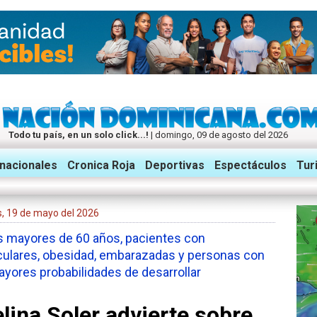
Todo tu país, en un solo click...!
| domingo, 09 de agosto del 2026
rnacionales
Cronica Roja
Deportivas
Espectáculos
Tur
es, 19 de mayo del 2026
os mayores de 60 años, pacientes con
culares, obesidad, embarazadas y personas con
ayores probabilidades de desarrollar
ina Soler advierte sobre