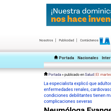
Nosotros
Publicidad
Contáctenos
Portada
Nacionales
Inte
Portada
» publicado en
Salud
| El: mart
La especialista explicó que adult
enfermedades renales, cardiovas
condiciones debilitantes tienen m
complicaciones severas
Neumóloga Evangel