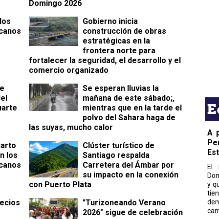
Domingo 2026
los
Gobierno inicia
canos
construcción de obras
estratégicas en la
frontera norte para
fortalecer la seguridad, el desarrollo y el
comercio organizado
ue
Se esperan lluvias la
el
mañana de este sábado;,
E
uarte
mientras que en la tarde el
polvo del Sahara haga de
las suyas, mucho calor
A 
Pe
uarto
Clúster turístico de
Es
n los
Santiago respalda
canos
Carretera del Ámbar por
El 
su impacto en la conexión
Dom
con Puerto Plata
y q
tie
ecios
"Turizoneando Verano
dem
cam
2026" sigue de celebración