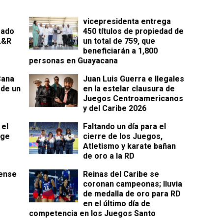
vicepresidenta entrega
sado
450 títulos de propiedad de
L&R
un total de 759, que
beneficiarán a 1,800
personas en Guayacana
Cana
Juan Luis Guerra e Ilegales
 de un
en la estelar clausura de
s
Juegos Centroamericanos
y del Caribe 2026
 el
Faltando un día para el
rge
cierre de los Juegos,
Atletismo y karate bañan
de oro a la RD
dense
Reinas del Caribe se
coronan campeonas; lluvia
de medalla de oro para RD
en el último día de
competencia en los Juegos Santo