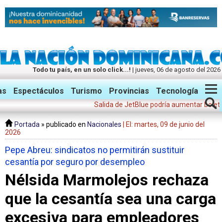
Todo tu país, en un solo click...!
| jueves, 06 de agosto del 2026
Twitter
Facebook
Instagram
as
Espectáculos
Turismo
Provincias
Tecnología
Salida de JetBlue podría aumentar boletos aére
Portada
» publicado en
Nacionales
| El: martes, 09 de junio del
2026
Pepe Abreu: sindicatos no permitirán sustituir
cesantía por seguro por desempleo
Nélsida Marmolejos rechaza
que la cesantía sea una carga
excesiva para empleadores