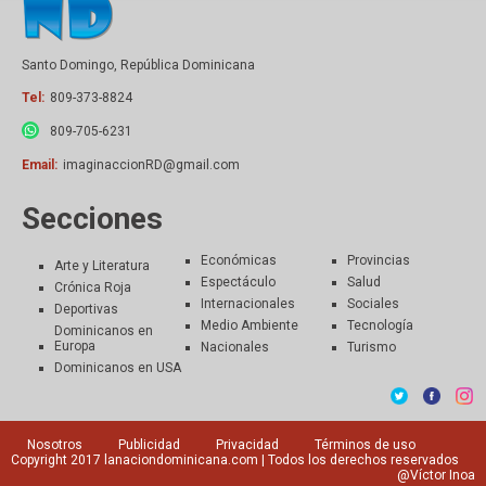
Santo Domingo, República Dominicana
Tel:
809-373-8824
809-705-6231
Email:
imaginaccionRD@gmail.com
Secciones
Económicas
Provincias
Arte y Literatura
Espectáculo
Salud
Crónica Roja
Internacionales
Sociales
Deportivas
Medio Ambiente
Tecnología
Dominicanos en
Europa
Nacionales
Turismo
Dominicanos en USA
Nosotros
Publicidad
Privacidad
Términos de uso
Copyright 2017
lanaciondominicana.com
| Todos los derechos reservados
@Víctor Inoa