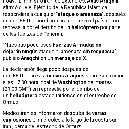
IRAN
.- El ministro iraní de Exteriores,
Abás Araqchí
,
afirmó que el Ejército de la República Islámica
responderá a cualquier "
ataque o amenaza
", después
de que
EE.UU.
bombardeara de nuevo el país como
represalia por el derribo de un
helicóptero
por parte
de las fuerzas de Teherán.
"Nuestras poderosas
Fuerzas Armadas
no
dejarán
ningún ataque ni amenaza
sin respuesta
",
publicó
Araqchí
en un
mensaje
de X.
La declaración llega poco después de
que
EE.UU.
lanzara
nuevos ataques
sobre suelo iraní
a las 17.00 hora local de
Washington
del martes
(21.00 GMT) en represalia por el derribo de
un
helicóptero
estadounidense en el estrecho de
Ormuz.
Medios iraníes informaron después de
varias
explosiones
el miércoles a lo largo de la costa sur
iraní, cerca del estrecho de Ormuz.