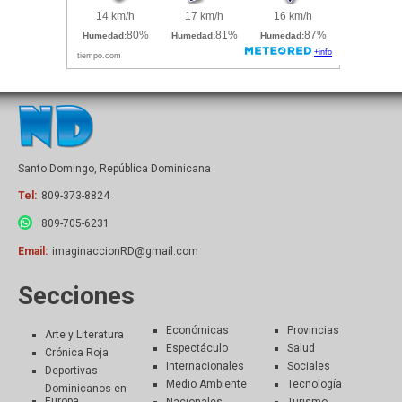
Santo Domingo, República Dominicana
Tel:
809-373-8824
809-705-6231
Email:
imaginaccionRD@gmail.com
Secciones
Económicas
Provincias
Arte y Literatura
Espectáculo
Salud
Crónica Roja
Internacionales
Sociales
Deportivas
Medio Ambiente
Tecnología
Dominicanos en
Europa