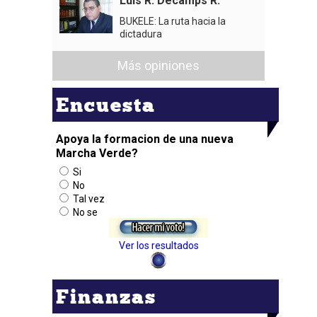
Luis R. Decamps R.
BUKELE: La ruta hacia la
dictadura
Más opiniones
Encuesta
Apoya la formacion de una nueva
Marcha Verde?
Si
No
Tal vez
No se
Ver los resultados
Finanzas