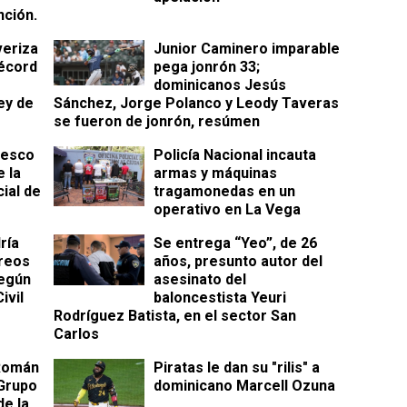
nción.
veriza
Junior Caminero imparable
récord
pega jonrón 33;
dominicanos Jesús
ey de
Sánchez, Jorge Polanco y Leody Taveras
se fueron de jonrón, resúmen
cesco
Policía Nacional incauta
 la
armas y máquinas
cial de
tragamonedas en un
operativo en La Vega
ría
Se entrega “Yeo”, de 26
reos
años, presunto autor del
según
asesinato del
ivil
baloncestista Yeuri
Rodríguez Batista, en el sector San
Carlos
 Román
Piratas le dan su "rilis" a
Grupo
dominicano Marcell Ozuna
e la