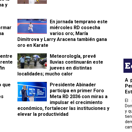
na y
En jornada temprano este
ormar
miércoles RD cosecha
na
varios oro; María
Dimitrova y Larry Aracena también gana
oro en Karate
 entre
Meteorología, prevé
frente
lluvias continuarán este
E
fin
jueves en distintas
localidades; mucho calor
A 
o que
Presidente Abinader
Pe
participa en primer Foro
Es
es
Meta RD 2036 con miras a
El 
impulsar el crecimiento
Dom
económico, fortalecer las instituciones y
y q
elevar la productividad
tie
dem
cam