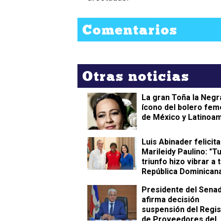
Comentarios
Otras noticias
La gran Toña la Negr
ícono del bolero fem
de México y Latinoa
Luis Abinader felicita
Marileidy Paulino: "T
triunfo hizo vibrar a 
República Dominican
Presidente del Sena
afirma decisión
suspensión del Regis
de Proveedores del