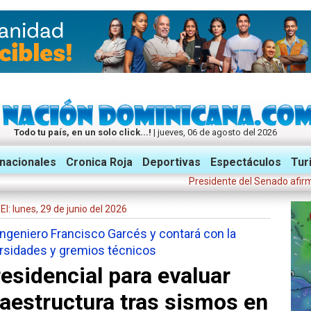
Todo tu país, en un solo click...!
| jueves, 06 de agosto del 2026
rnacionales
Cronica Roja
Deportivas
Espectáculos
Tur
Presidente del Senado afirma decis
| El: lunes, 29 de junio del 2026
 ingeniero Francisco Garcés y contará con la
versidades y gremios técnicos
esidencial para evaluar
fraestructura tras sismos en