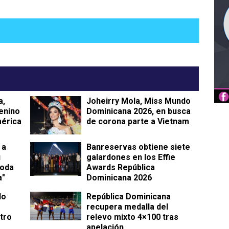
a,
Joheirry Mola, Miss Mundo
enino
Dominicana 2026, en busca
mérica
de corona parte a Vietnam
 a
Banreservas obtiene siete
u
galardones en los Effie
toda
Awards República
a"
Dominicana 2026
do
República Dominicana
recupera medalla del
tro
relevo mixto 4×100 tras
apelación