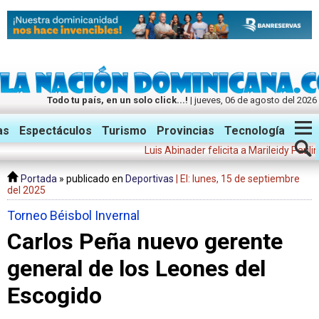
Todo tu país, en un solo click...!
| jueves, 06 de agosto del 2026
Twitter
Facebook
Instagram
as
Espectáculos
Turismo
Provincias
Tecnología
Luis Abinader felicita a Marileidy Paulino: "T
Portada
» publicado en
Deportivas
| El: lunes, 15 de septiembre
del 2025
Torneo Béisbol Invernal
Carlos Peña nuevo gerente
general de los Leones del
Escogido