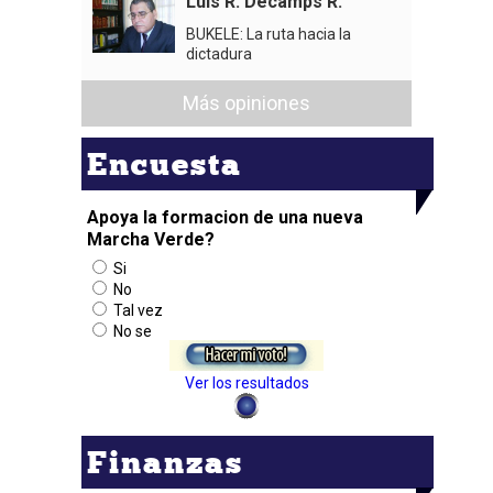
Luis R. Decamps R.
BUKELE: La ruta hacia la
dictadura
Más opiniones
Encuesta
Apoya la formacion de una nueva
Marcha Verde?
Si
No
Tal vez
No se
Ver los resultados
Finanzas