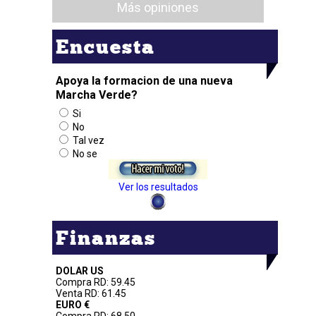
Más opiniones
Encuesta
Apoya la formacion de una nueva
Marcha Verde?
Si
No
Tal vez
No se
Ver los resultados
Finanzas
DOLAR US
Compra RD: 59.45
Venta RD: 61.45
EURO €