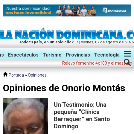
Todo tu país, en un solo click...!
| viernes, 07 de agosto del 2026
Twitter
Facebook
Instagram
as
Espectáculos
Turismo
Provincias
Tecnología
Relevo femenino 4x100 y el masculino da
Portada
»
Opiniones
Opiniones de Onorio Montás
Un Testimonio: Una
pequeña “Clínica
Barraquer” en Santo
Domingo