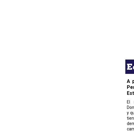
E
A 
Pe
Es
El 
Dom
y q
tie
dem
cam