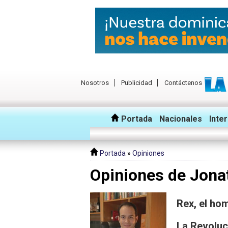
Nosotros
Publicidad
Contáctenos
Portada
Nacionales
Inte
Portada
»
Opiniones
Opiniones de Jon
Rex, el ho
La Revoluc