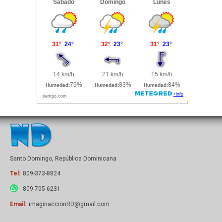
Santo Domingo, República Dominicana
Tel:
809-373-8824
809-705-6231
Email:
imaginaccionRD@gmail.com