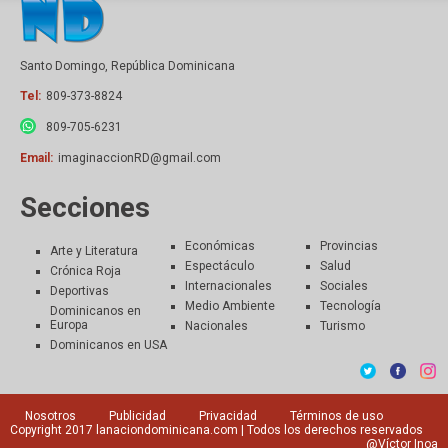
Santo Domingo, República Dominicana
Tel:
809-373-8824
809-705-6231
Email:
imaginaccionRD@gmail.com
Secciones
Económicas
Provincias
Arte y Literatura
Espectáculo
Salud
Crónica Roja
Internacionales
Sociales
Deportivas
Medio Ambiente
Tecnología
Dominicanos en
Europa
Nacionales
Turismo
Dominicanos en USA
Nosotros
Publicidad
Privacidad
Términos de uso
Copyright 2017
lanaciondominicana.com
| Todos los derechos reservados
@Víctor Inoa